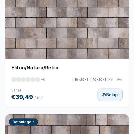
Eliton/Natura/Retro
+6
+9 maten
10x20x8
10x30x6
vanaf
Bekijk
€39,49
/ m2
Betontegels