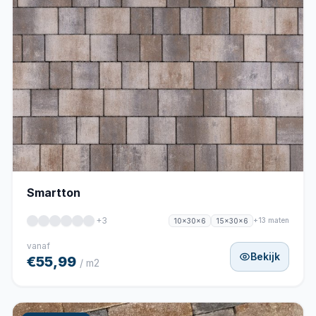
Smartton
+3
+13 maten
10x30x6
15x30x6
vanaf
Bekijk
€55,99
/ m2