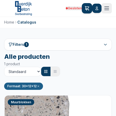
Gesloten
Home
Catalogus
Filters
1
Alle producten
1 product
Formaat: 30x12x12
Muurblokken