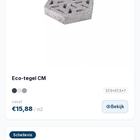
Eco-tegel CM
37,5x37,5x7
vanaf
Bekijk
€15,88
/ m2
Schellevis