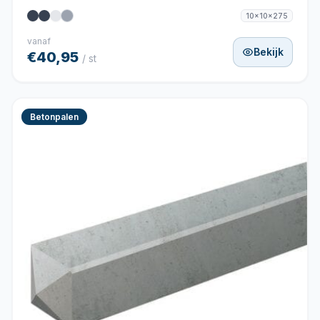
10x10x275
vanaf
Bekijk
€40,95
/ st
Betonpalen