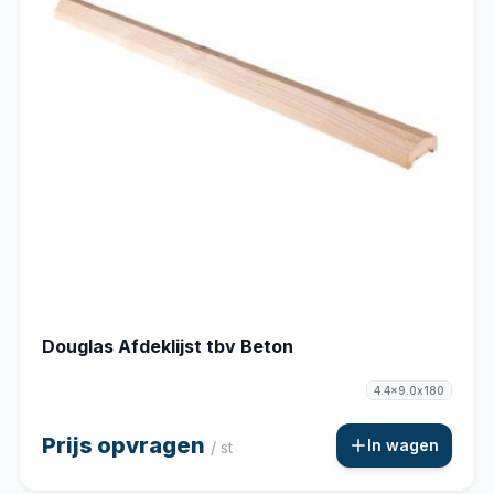
Douglas Afdeklijst tbv Beton
4.4x9.0x180
Prijs opvragen
In wagen
/ st