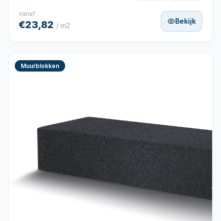
vanaf
Bekijk
€23,82
/ m2
Muurblokken