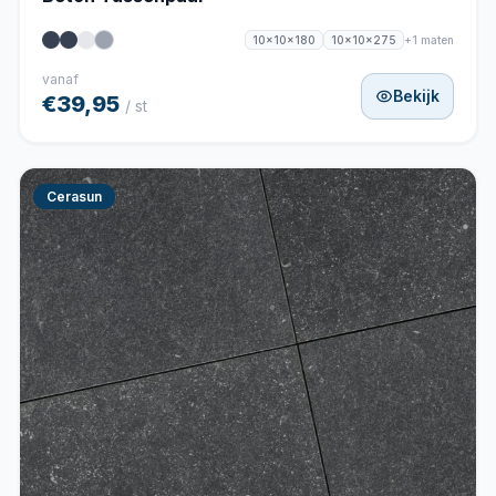
+1 maten
10x10x180
10x10x275
vanaf
Bekijk
€39,95
/ st
Cerasun