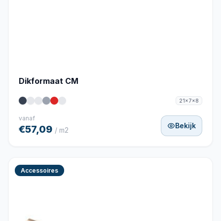
Dikformaat CM
21x7x8
vanaf
Bekijk
€57,09
/ m2
Accessoires