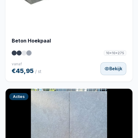
Beton Hoekpaal
10x10x275
vanaf
Bekijk
€45,95
/ st
Acties