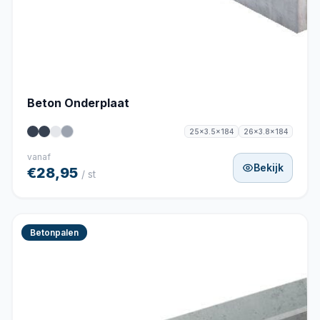
Beton Onderplaat
25x3.5x184
26x3.8x184
vanaf
Bekijk
€28,95
/ st
Betonpalen