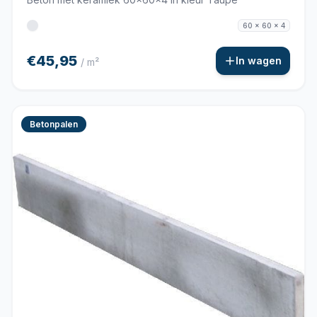
60 x 60 x 4
€45,95
In wagen
/ m²
Betonpalen