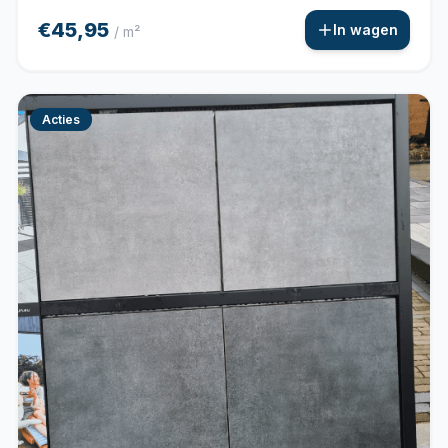
€45,95
In wagen
/ m²
Acties