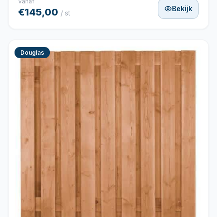
vanaf
Bekijk
€145,00
/ st
Douglas