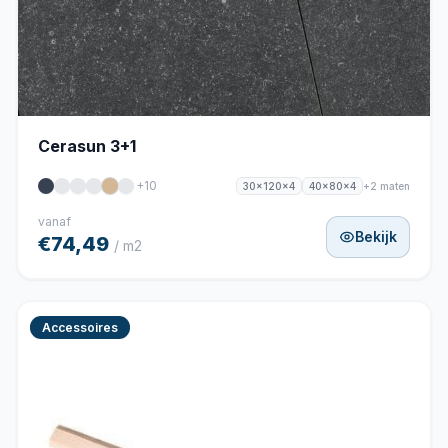
Cerasun 3+1
+10
+2 maten
30x120x4
40x80x4
vanaf
Bekijk
€74,49
/ m2
Accessoires