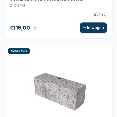
21 planks
180x180
€115,00
In wagen
/ st
Schellevis