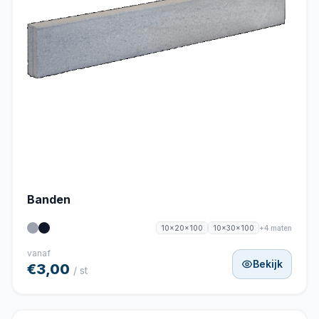
Banden
+4 maten
10x20x100
10x30x100
vanaf
Bekijk
€3,00
/ st