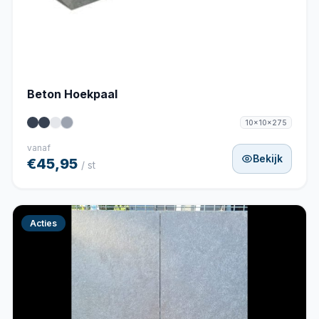
Beton Hoekpaal
10x10x275
vanaf
Bekijk
€45,95
/ st
Acties