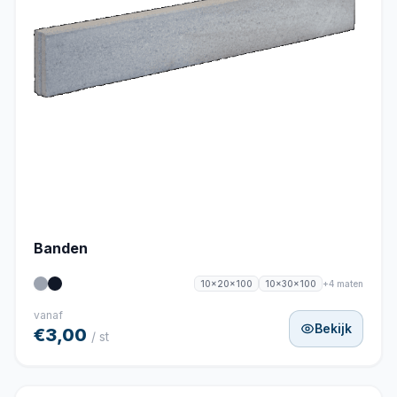
Banden
+4 maten
10x20x100
10x30x100
vanaf
Bekijk
€3,00
/ st