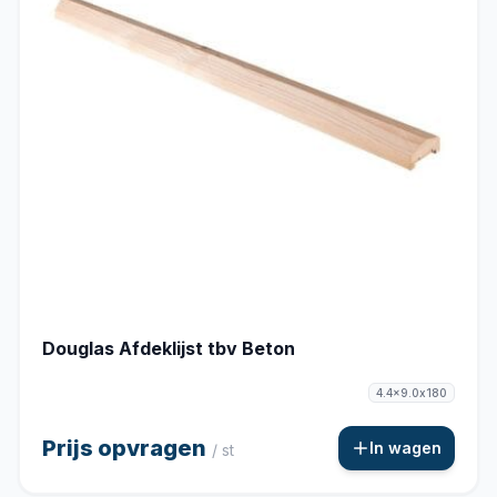
Douglas Afdeklijst tbv Beton
4.4x9.0x180
Prijs opvragen
In wagen
/ st