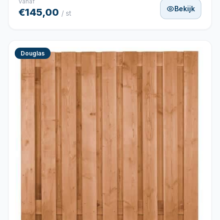
vanaf
Bekijk
€145,00
/ st
Douglas