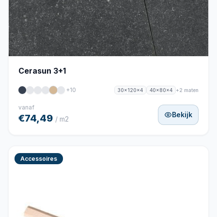
Cerasun 3+1
+10
+2 maten
30x120x4
40x80x4
vanaf
Bekijk
€74,49
/ m2
Accessoires