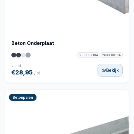
Beton Onderplaat
25x3.5x184
26x3.8x184
vanaf
Bekijk
€28,95
/ st
Betonpalen