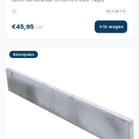
60 x 60 x 4
€45,95
In wagen
/ m²
Betonpalen