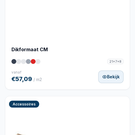
Dikformaat CM
21x7x8
vanaf
Bekijk
€57,09
/ m2
Accessoires