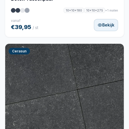
+1 maten
10x10x180
10x10x275
vanaf
Bekijk
€39,95
/ st
Cerasun