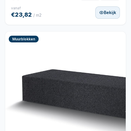
vanaf
Bekijk
€23,82
/ m2
Muurblokken