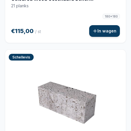
21 planks
180x180
€115,00
In wagen
/ st
Schellevis