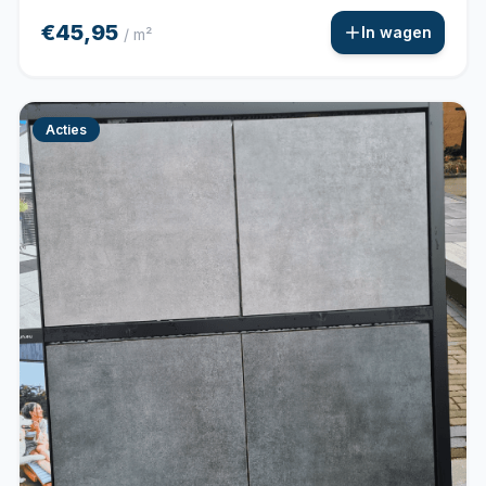
€45,95
In wagen
/ m²
Acties