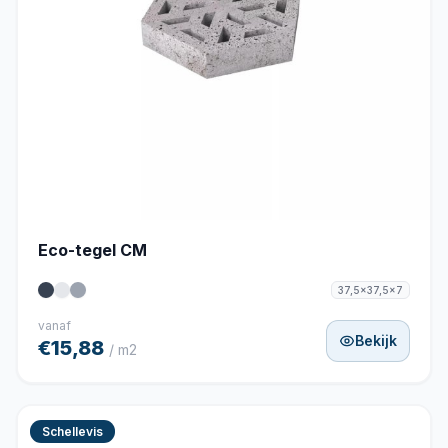
Eco-tegel CM
37,5x37,5x7
vanaf
Bekijk
€15,88
/ m2
Schellevis