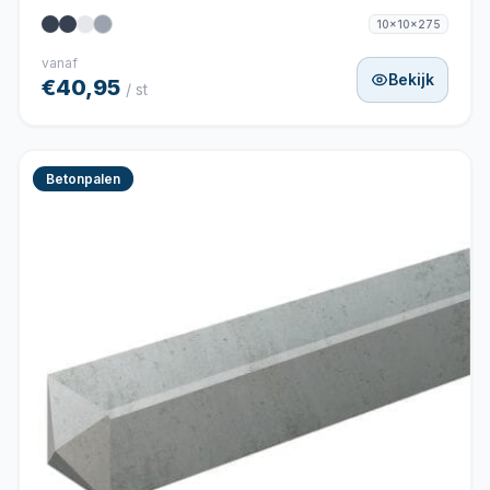
10x10x275
vanaf
Bekijk
€40,95
/ st
Betonpalen