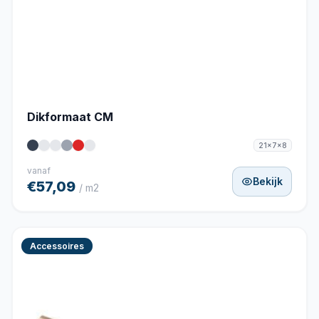
Dikformaat CM
21x7x8
vanaf
Bekijk
€57,09
/ m2
Accessoires