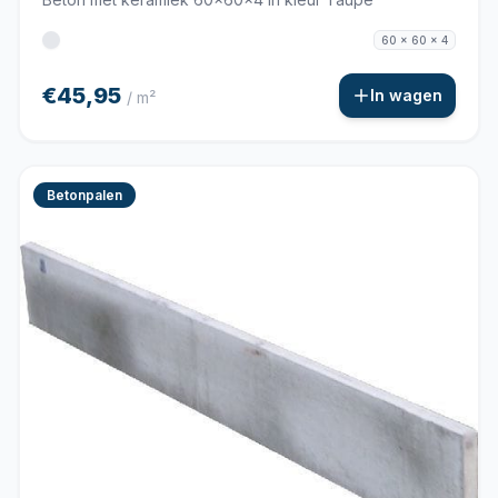
60 x 60 x 4
€45,95
In wagen
/ m²
Betonpalen