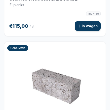
21 planks
180x180
€115,00
In wagen
/ st
Schellevis