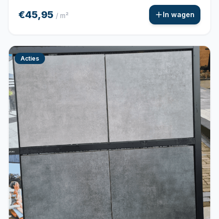
€45,95
In wagen
/ m²
Acties