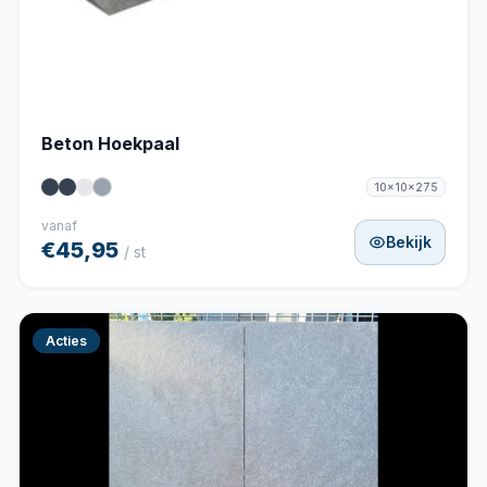
Beton Hoekpaal
10x10x275
vanaf
Bekijk
€45,95
/ st
Acties