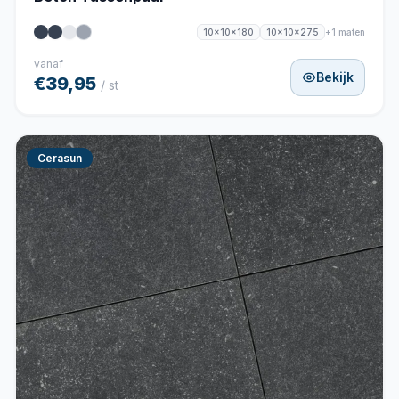
+1 maten
10x10x180
10x10x275
vanaf
Bekijk
€39,95
/ st
Cerasun