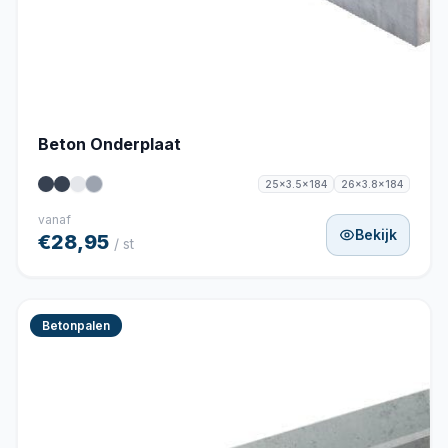
Beton Onderplaat
25x3.5x184
26x3.8x184
vanaf
Bekijk
€28,95
/ st
Betonpalen