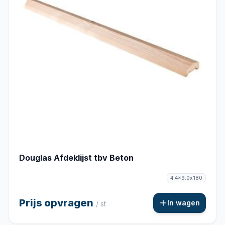
Douglas Afdeklijst tbv Beton
4.4x9.0x180
Prijs opvragen
In wagen
/ st