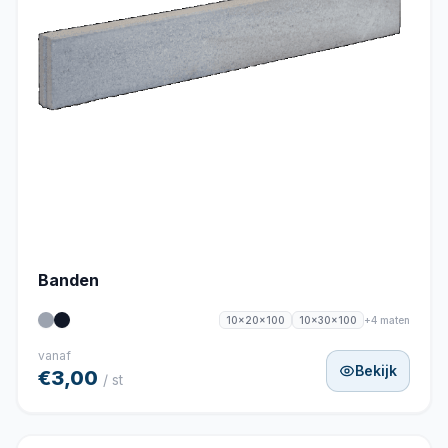
Banden
+4 maten
10x20x100
10x30x100
vanaf
Bekijk
€3,00
/ st