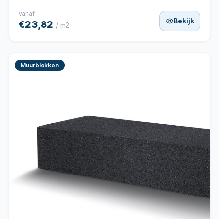
vanaf
Bekijk
€23,82
/ m2
Muurblokken