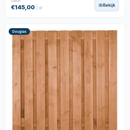
vanaf
Bekijk
€145,00
/ st
Douglas