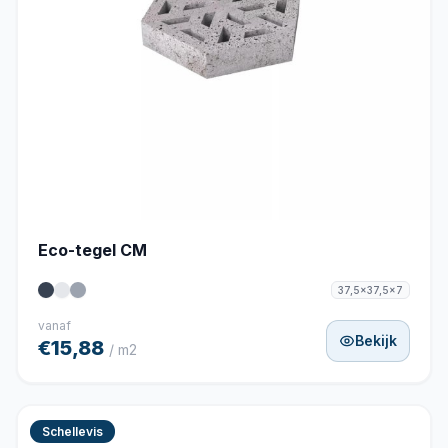
Eco-tegel CM
37,5x37,5x7
vanaf
Bekijk
€15,88
/ m2
Schellevis