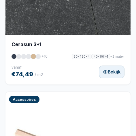
Cerasun 3+1
+10
+2 maten
30x120x4
40x80x4
vanaf
Bekijk
€74,49
/ m2
Accessoires