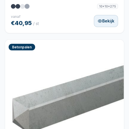
10x10x275
vanaf
Bekijk
€40,95
/ st
Betonpalen