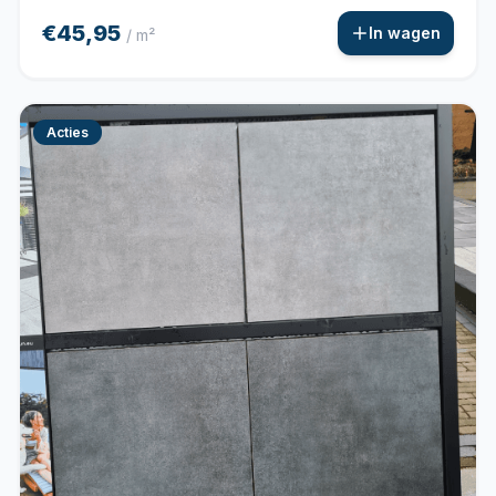
€45,95
In wagen
/ m²
Acties