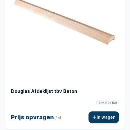
Douglas Afdeklijst tbv Beton
4.4x9.0x180
Prijs opvragen
In wagen
/ st