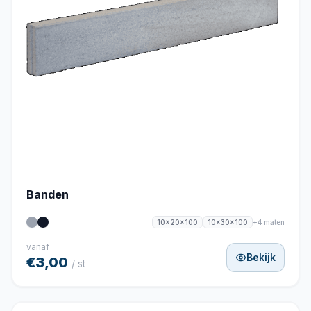
Banden
+4 maten
10x20x100
10x30x100
vanaf
Bekijk
€3,00
/ st