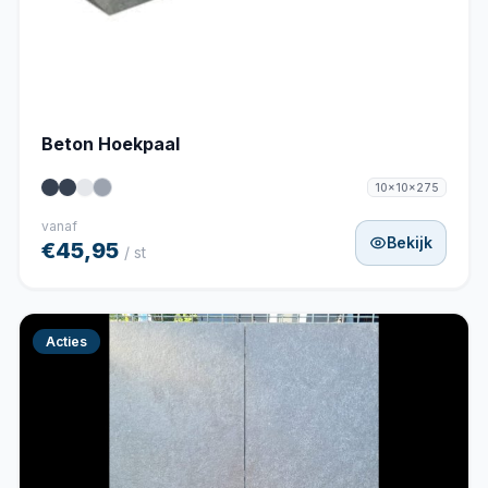
Beton Hoekpaal
10x10x275
vanaf
Bekijk
€45,95
/ st
Acties