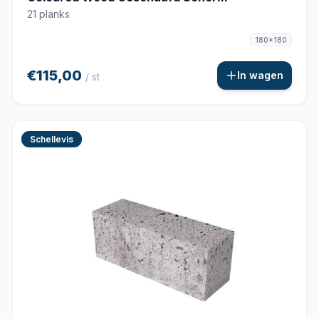
21 planks
180x180
€115,00
In wagen
/ st
Schellevis