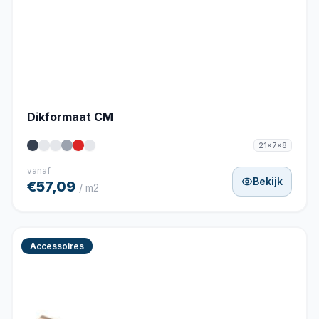
Dikformaat CM
21x7x8
vanaf
Bekijk
€57,09
/ m2
Accessoires