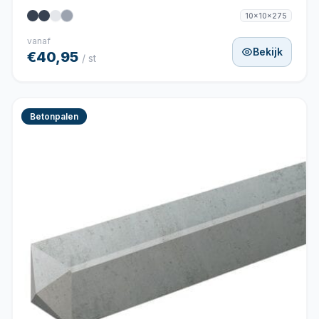
10x10x275
vanaf
Bekijk
€40,95
/ st
Betonpalen