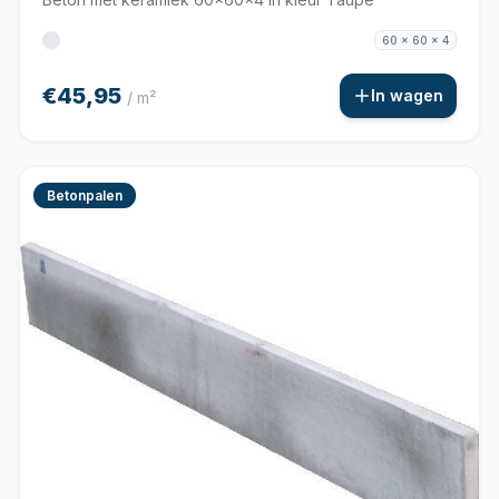
60 x 60 x 4
€45,95
In wagen
/ m²
Betonpalen