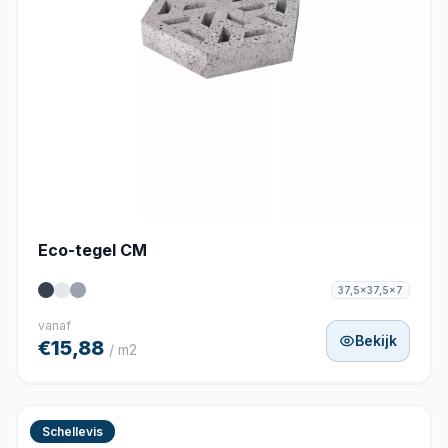
Eco-tegel CM
37,5x37,5x7
vanaf
Bekijk
€15,88
/ m2
Schellevis