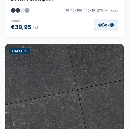
+1 maten
10x10x180
10x10x275
vanaf
Bekijk
€39,95
/ st
Cerasun