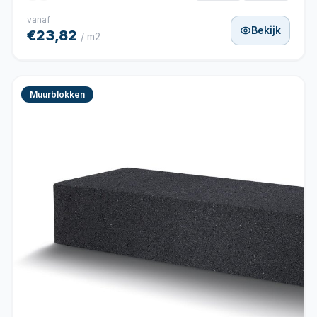
vanaf
Bekijk
€23,82
/ m2
Muurblokken