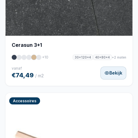
Cerasun 3+1
+10
+2 maten
30x120x4
40x80x4
vanaf
Bekijk
€74,49
/ m2
Accessoires