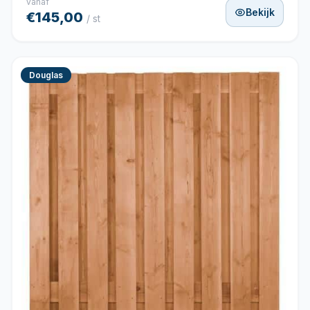
vanaf
Bekijk
€145,00
/ st
Douglas