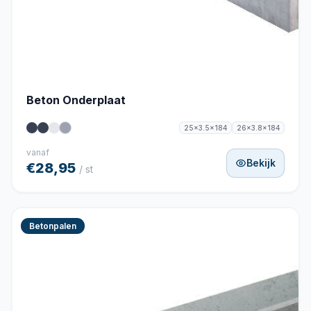
Beton Onderplaat
25x3.5x184
26x3.8x184
vanaf
Bekijk
€28,95
/ st
Betonpalen