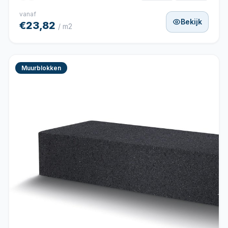
vanaf
Bekijk
€23,82
/ m2
Muurblokken