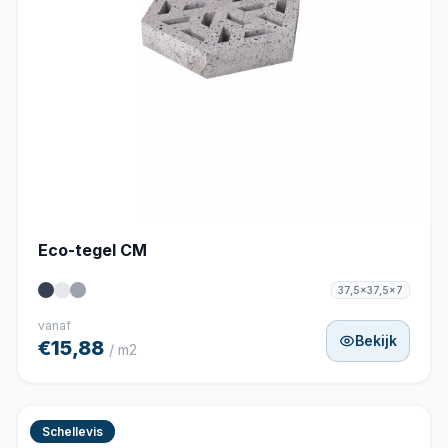
Eco-tegel CM
37,5x37,5x7
vanaf
Bekijk
€15,88
/ m2
Schellevis