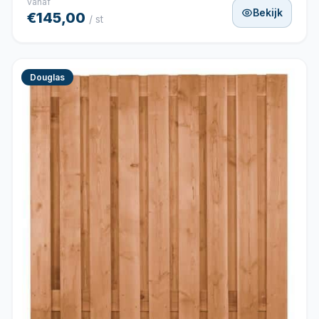
vanaf
Bekijk
€145,00
/ st
Douglas