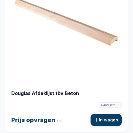
Douglas Afdeklijst tbv Beton
4.4x9.0x180
Prijs opvragen
In wagen
/ st