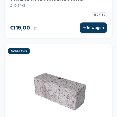
21 planks
180x180
€115,00
In wagen
/ st
Schellevis