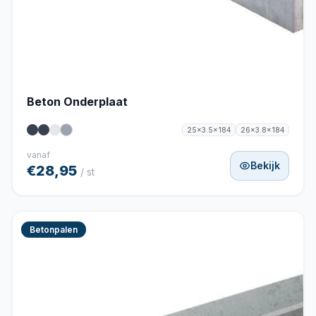
Beton Onderplaat
25x3.5x184
26x3.8x184
vanaf
Bekijk
€28,95
/ st
Betonpalen