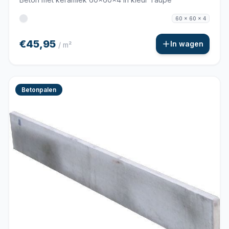
60 x 60 x 4
€45,95
In wagen
/ m²
Betonpalen