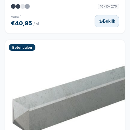
10x10x275
vanaf
Bekijk
€40,95
/ st
Betonpalen