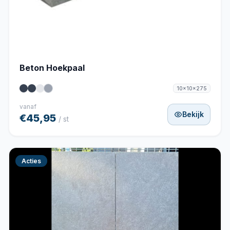
Beton Hoekpaal
10x10x275
vanaf
Bekijk
€45,95
/ st
Acties