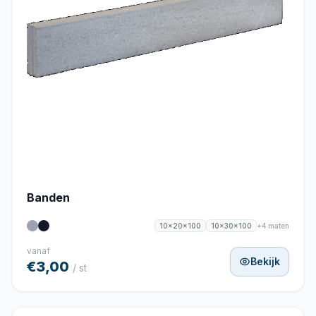
Banden
+4 maten
10x20x100
10x30x100
vanaf
Bekijk
€3,00
/ st