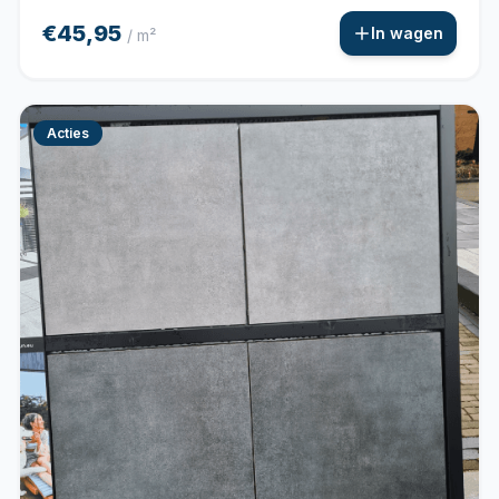
€45,95
In wagen
/ m²
Acties