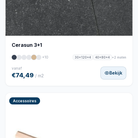
Cerasun 3+1
+10
+2 maten
30x120x4
40x80x4
vanaf
Bekijk
€74,49
/ m2
Accessoires