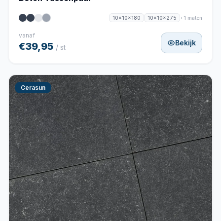
+1 maten
10x10x180
10x10x275
vanaf
Bekijk
€39,95
/ st
Cerasun