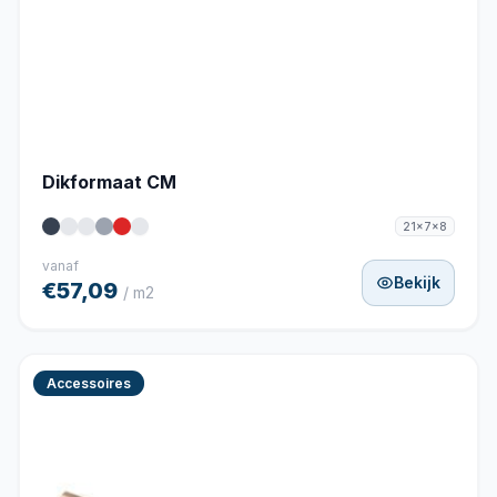
Dikformaat CM
21x7x8
vanaf
Bekijk
€57,09
/ m2
Accessoires