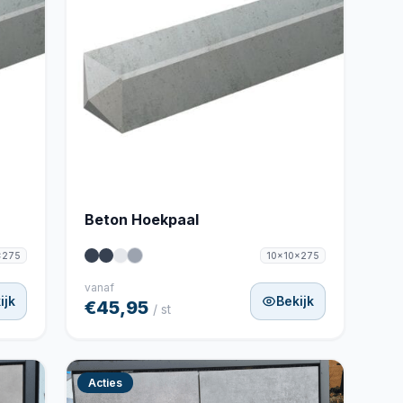
Beton Hoekpaal
x275
10x10x275
vanaf
ijk
Bekijk
€45,95
/ st
Acties