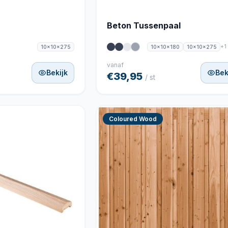
Beton Tussenpaal
+1
10x10x275
10x10x180
10x10x275
vanaf
Bekijk
Bek
€39,95
/ st
Coloured Wood