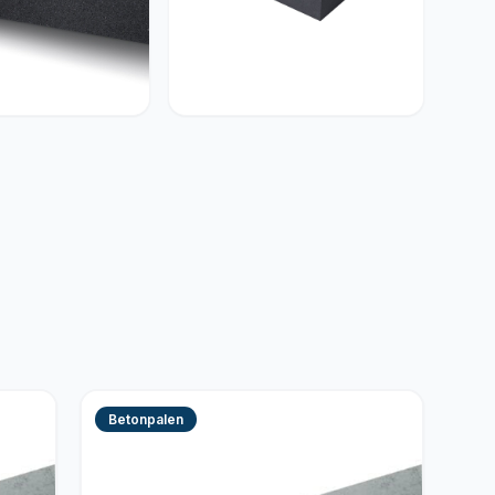
enten
Betonelementen
Betonpalen