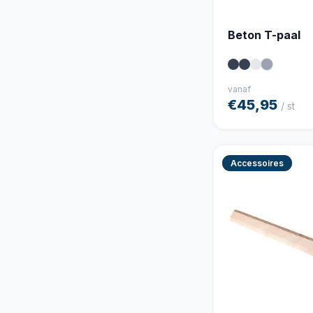
Beton T-paal
vanaf
€45,95
/ st
Accessoires