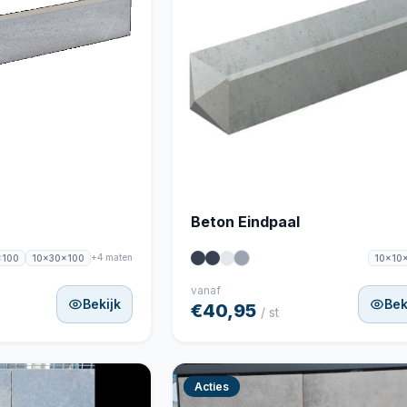
Beton Eindpaal
+4 maten
x100
10x30x100
10x10
vanaf
Bekijk
Bek
€40,95
/ st
Acties