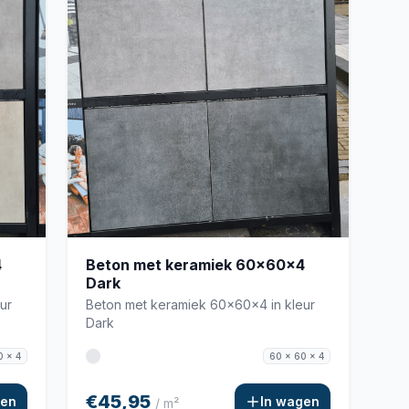
4
Beton met keramiek 60x60x4
Dark
ur
Beton met keramiek 60x60x4 in kleur
Dark
0 x 4
60 x 60 x 4
€45,95
gen
In wagen
/ m²