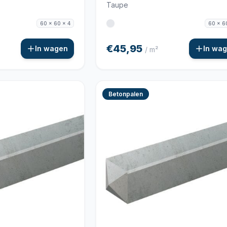
Taupe
60 x 60 x 4
60 x 6
€45,95
In wagen
In wa
/ m²
Betonpalen