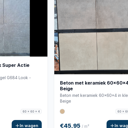
 Super Actie
egel G684 Look -
Beton met keramiek 60x60x
Beige
Beton met keramiek 60x60x4 in kle
Beige
60 x 60 x 4
60 x 6
€45,95
In wagen
In wa
/ m²