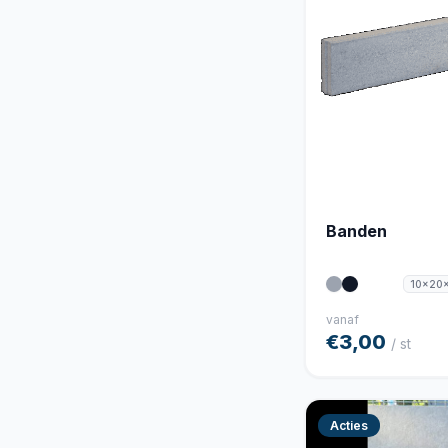
Banden
10x20
vanaf
€3,00
/ st
Acties