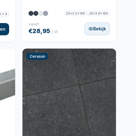
25x3.5x184
26x3.8x184
0 x 4
vanaf
Bekijk
gen
€28,95
/ st
Cerasun