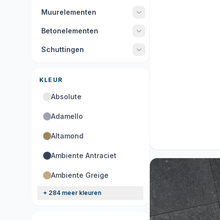
Muurelementen
Betonelementen
Schuttingen
KLEUR
Absolute
Adamello
Acties
Altamond
9 producten
Ambiente Antraciet
Ambiente Greige
+ 284 meer kleuren