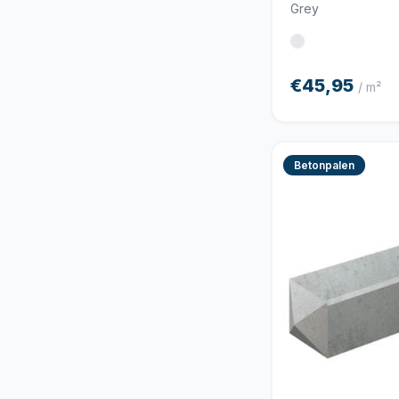
Grey
€45,95
/ m²
Betonpalen