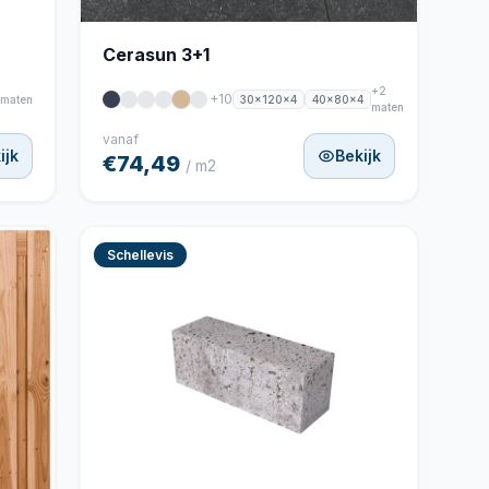
Cerasun 3+1
+2
+10
30x120x4
40x80x4
 maten
maten
vanaf
ijk
Bekijk
€74,49
/ m2
Schellevis