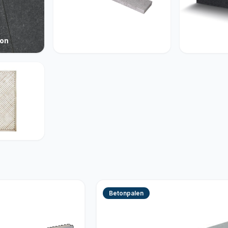
ton
Opsluiting
Muurelem
Betonpalen