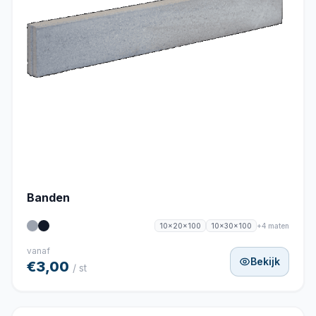
Banden
+4 maten
10x20x100
10x30x100
vanaf
Bekijk
€3,00
/ st