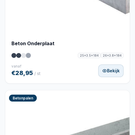
Beton Onderplaat
25x3.5x184
26x3.8x184
vanaf
Bekijk
€28,95
/ st
Betonpalen