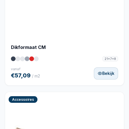
Dikformaat CM
21x7x8
vanaf
Bekijk
€57,09
/ m2
Accessoires