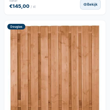
vanaf
Bekijk
€145,00
/ st
Douglas