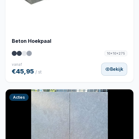
Beton Hoekpaal
10x10x275
vanaf
Bekijk
€45,95
/ st
Acties