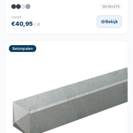
10x10x275
vanaf
Bekijk
€40,95
/ st
Betonpalen