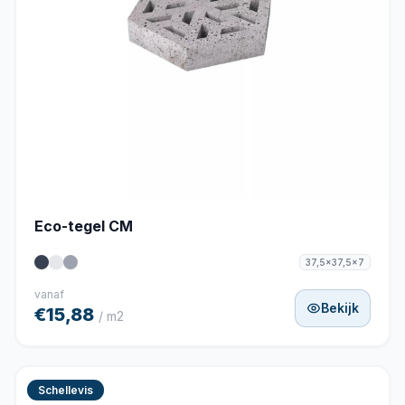
Eco-tegel CM
37,5x37,5x7
vanaf
Bekijk
€15,88
/ m2
Schellevis