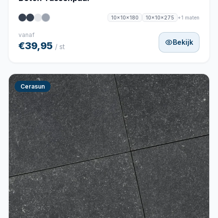
+1 maten
10x10x180
10x10x275
vanaf
Bekijk
€39,95
/ st
Cerasun