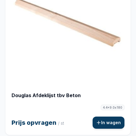
Douglas Afdeklijst tbv Beton
4.4x9.0x180
Prijs opvragen
In wagen
/ st