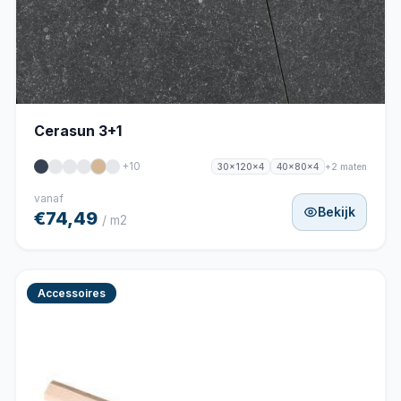
Cerasun 3+1
+10
+2 maten
30x120x4
40x80x4
vanaf
Bekijk
€74,49
/ m2
Accessoires