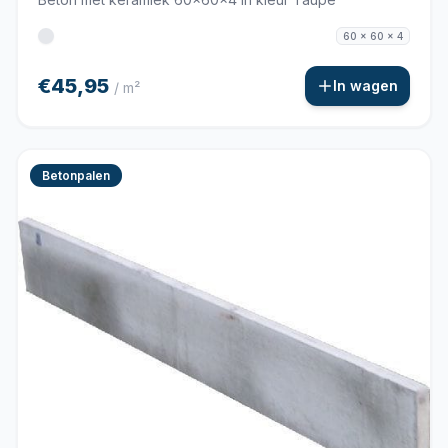
60 x 60 x 4
€45,95
In wagen
/ m²
Betonpalen