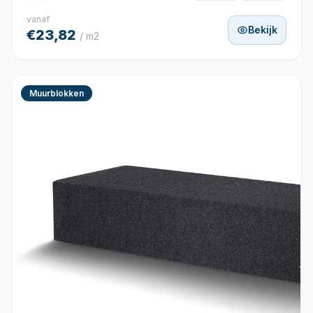
vanaf
Bekijk
€23,82
/ m2
Muurblokken