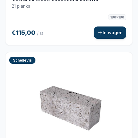
21 planks
180x180
€115,00
In wagen
/ st
Schellevis