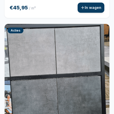
€45,95
In wagen
/ m²
Acties