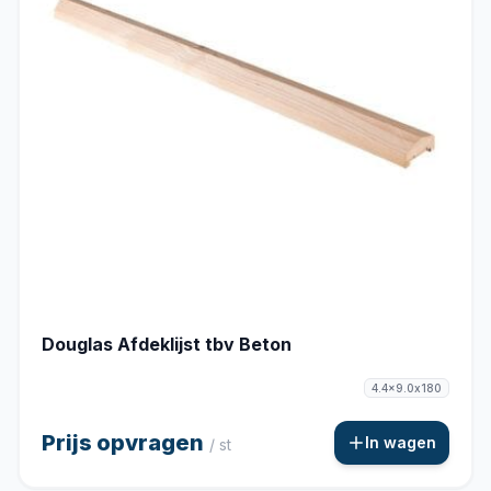
Douglas Afdeklijst tbv Beton
4.4x9.0x180
Prijs opvragen
In wagen
/ st