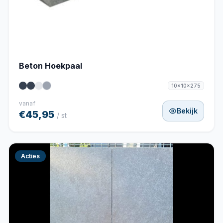
Beton Hoekpaal
10x10x275
vanaf
Bekijk
€45,95
/ st
Acties