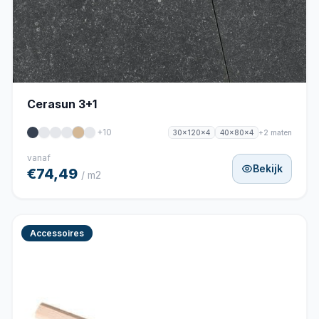
Cerasun 3+1
+10
+2 maten
30x120x4
40x80x4
vanaf
Bekijk
€74,49
/ m2
Accessoires