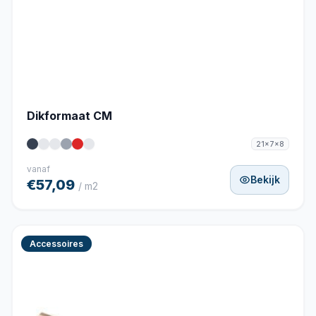
Dikformaat CM
21x7x8
vanaf
Bekijk
€57,09
/ m2
Accessoires