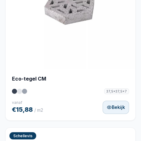
Eco-tegel CM
37,5x37,5x7
vanaf
Bekijk
€15,88
/ m2
Schellevis