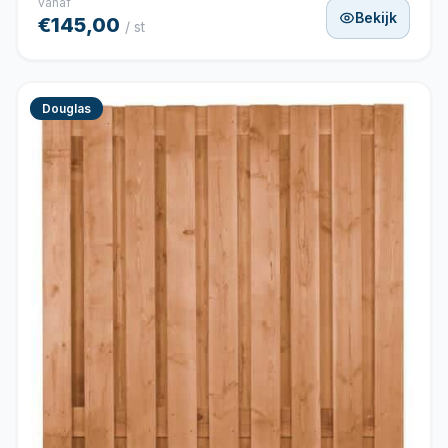
vanaf
Bekijk
€145,00
/ st
Douglas