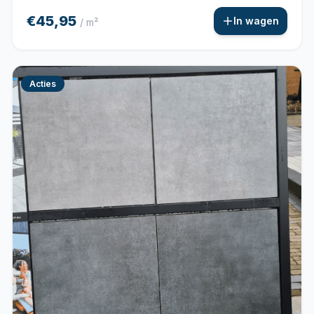
€45,95
In wagen
/ m²
Acties