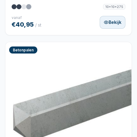
10x10x275
vanaf
Bekijk
€40,95
/ st
Betonpalen