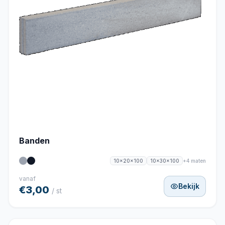
Banden
+4 maten
10x20x100
10x30x100
vanaf
Bekijk
€3,00
/ st