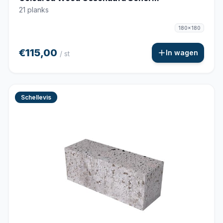
21 planks
180x180
€115,00
In wagen
/ st
Schellevis