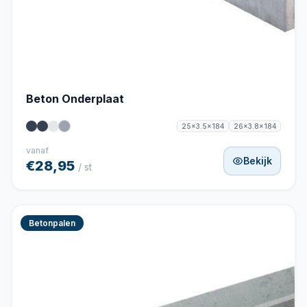
Beton Onderplaat
25x3.5x184
26x3.8x184
vanaf
Bekijk
€28,95
/ st
Betonpalen