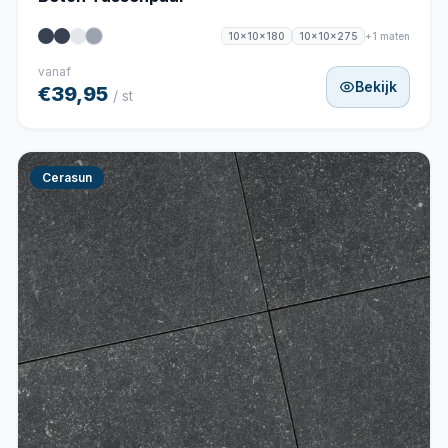
+1 maten
10x10x180
10x10x275
vanaf
Bekijk
€39,95
/ st
Cerasun