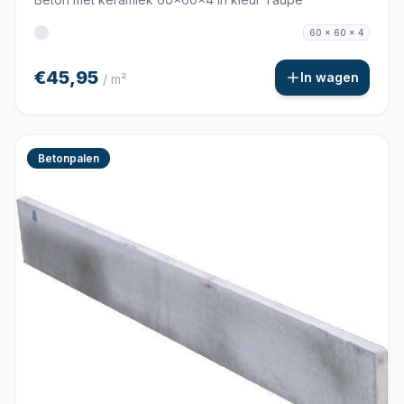
60 x 60 x 4
€45,95
In wagen
/ m²
Betonpalen