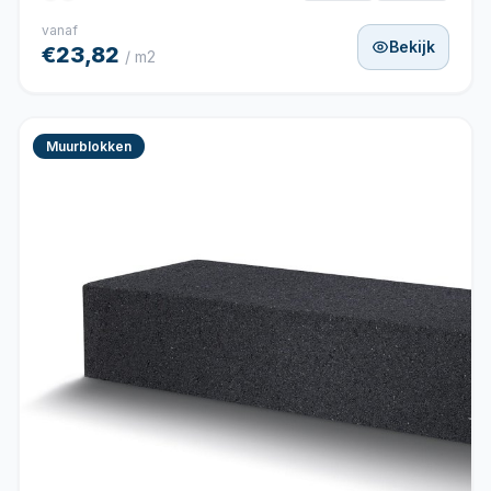
vanaf
Bekijk
€23,82
/ m2
Muurblokken