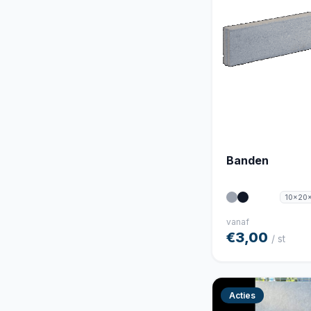
Banden
10x20
vanaf
€3,00
/ st
Acties