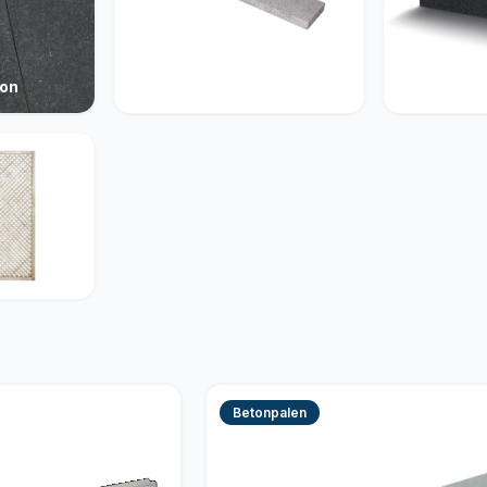
ton
Opsluiting
Muurelem
Betonpalen