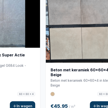
 Super Actie
egel G684 Look -
Beton met keramiek 60x60x
Beige
Beton met keramiek 60x60x4 in kle
Beige
60 x 60 x 4
60 x 6
€45,95
In wagen
In wa
/ m²