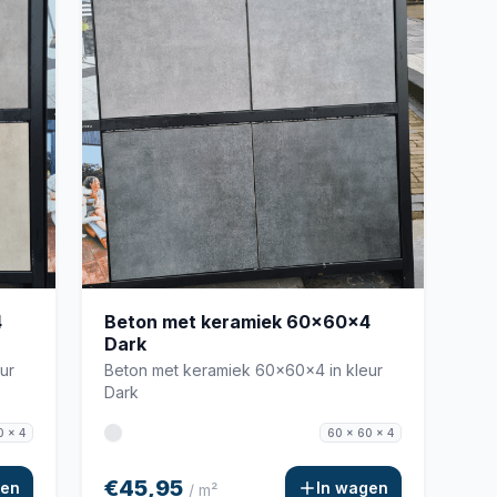
4
Beton met keramiek 60x60x4
Dark
ur
Beton met keramiek 60x60x4 in kleur
Dark
0 x 4
60 x 60 x 4
€45,95
gen
In wagen
/ m²