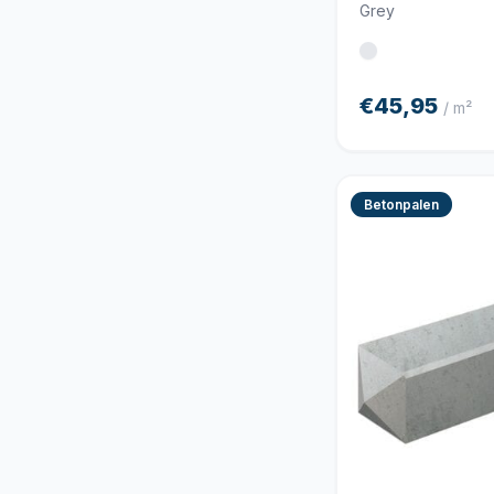
Grey
€45,95
/ m²
Betonpalen