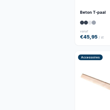
Beton T-paal
vanaf
€45,95
/ st
Accessoires