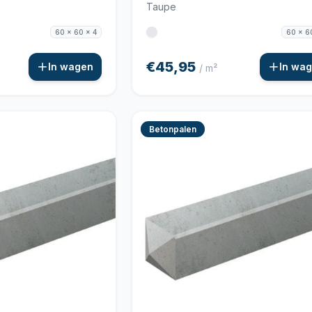
Taupe
60 x 60 x 4
60 x 6
€45,95
In wagen
In wa
/ m²
Betonpalen