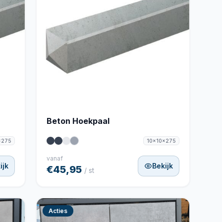
Beton Hoekpaal
x275
10x10x275
vanaf
ijk
Bekijk
€45,95
/ st
Acties