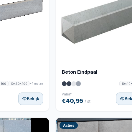
Beton Eindpaal
+4 maten
x100
10x30x100
10x10
vanaf
Bekijk
Bek
€40,95
/ st
Acties