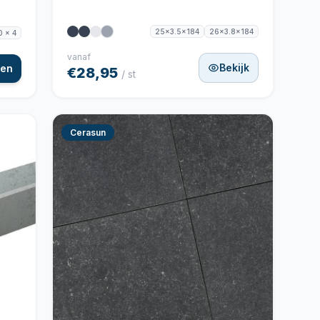
25x3.5x184
26x3.8x184
0 x 4
vanaf
Bekijk
gen
€28,95
/ st
Cerasun