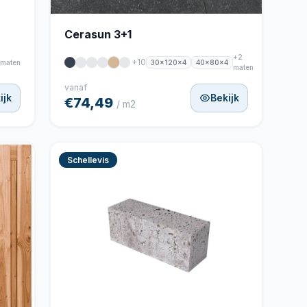
Cerasun 3+1
+2
+10
30x120x4
40x80x4
 maten
maten
vanaf
ijk
Bekijk
€74,49
/ m2
Schellevis