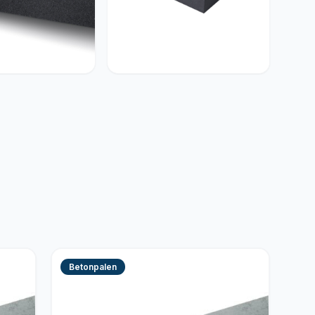
enten
Betonelementen
Betonpalen