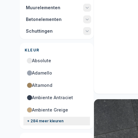
Muurelementen
Betonelementen
Schuttingen
KLEUR
Absolute
Adamello
Acties
Altamond
9 producten
Ambiente Antraciet
Ambiente Greige
+ 284 meer kleuren