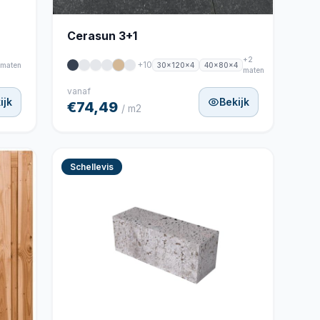
Cerasun 3+1
+2
+10
30x120x4
40x80x4
 maten
maten
vanaf
ijk
Bekijk
€74,49
/ m2
Schellevis