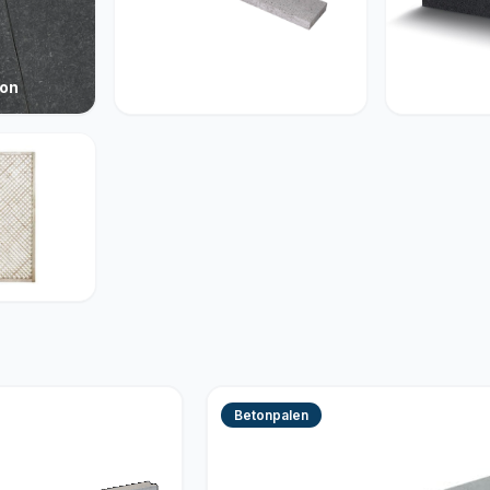
ton
Opsluiting
Muurelem
Betonpalen