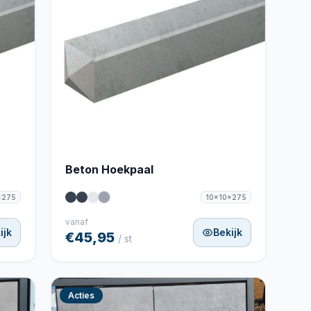
Beton Hoekpaal
x275
10x10x275
vanaf
ijk
Bekijk
€45,95
/ st
Acties