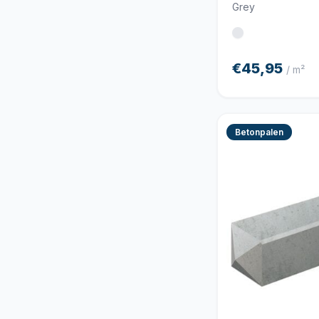
Grey
€45,95
/ m²
Betonpalen