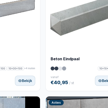
Beton Eindpaal
+4 maten
x100
10x30x100
10x10
vanaf
Bekijk
Bek
€40,95
/ st
Acties