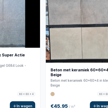
 Super Actie
egel G684 Look -
Beton met keramiek 60x60x
Beige
Beton met keramiek 60x60x4 in kle
Beige
60 x 60 x 4
60 x 6
€45,95
In wagen
In wa
/ m²