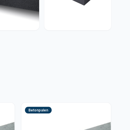
enten
Betonelementen
Betonpalen