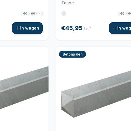
Taupe
60 x 60 x 4
60 x 6
€45,95
In wagen
In wa
/ m²
Betonpalen