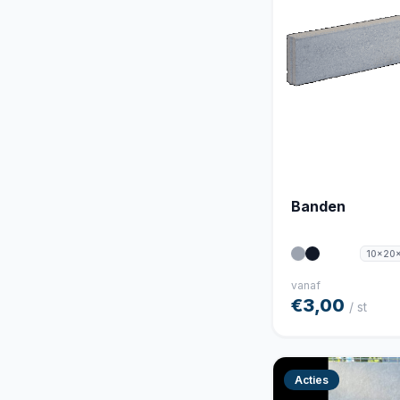
Banden
10x20
vanaf
€3,00
/ st
Acties