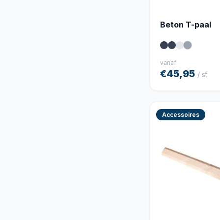
Beton T-paal
vanaf
€45,95
/ st
Accessoires