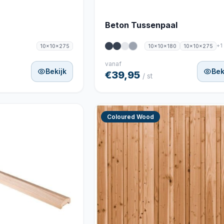
Beton Tussenpaal
+1
10x10x275
10x10x180
10x10x275
vanaf
Bekijk
Bek
€39,95
/ st
Coloured Wood