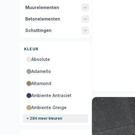
Muurelementen
Betonelementen
Schuttingen
KLEUR
Absolute
Adamello
Acties
Altamond
9 producten
Ambiente Antraciet
Ambiente Greige
+ 284 meer kleuren