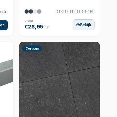
25x3.5x184
26x3.8x184
0 x 4
vanaf
Bekijk
gen
€28,95
/ st
Cerasun