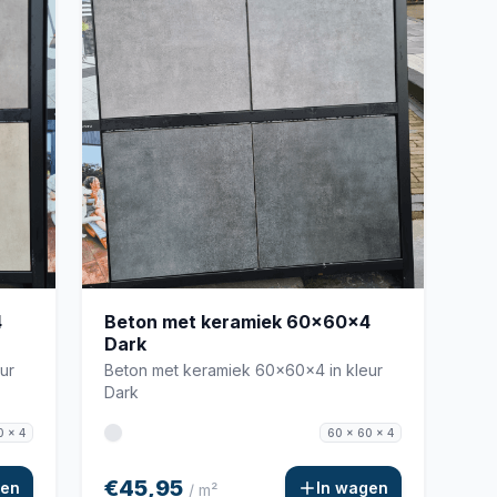
4
Beton met keramiek 60x60x4
Dark
ur
Beton met keramiek 60x60x4 in kleur
Dark
0 x 4
60 x 60 x 4
€45,95
gen
In wagen
/ m²