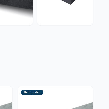
enten
Betonelementen
Betonpalen