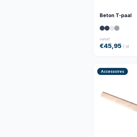
Beton T-paal
vanaf
€45,95
/ st
Accessoires