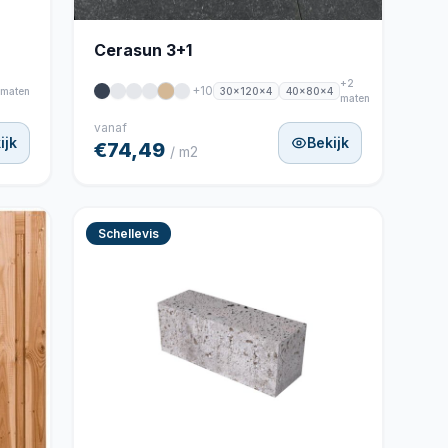
Cerasun 3+1
+2
+10
30x120x4
40x80x4
 maten
maten
vanaf
ijk
Bekijk
€74,49
/ m2
Schellevis