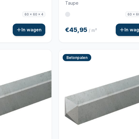
Taupe
60 x 60 x 4
60 x 6
€45,95
In wagen
In wa
/ m²
Betonpalen