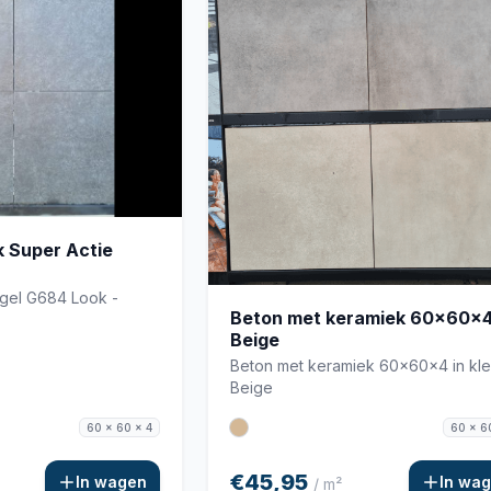
 Super Actie
egel G684 Look -
Beton met keramiek 60x60x
Beige
Beton met keramiek 60x60x4 in kle
Beige
60 x 60 x 4
60 x 6
€45,95
In wagen
In wa
/ m²