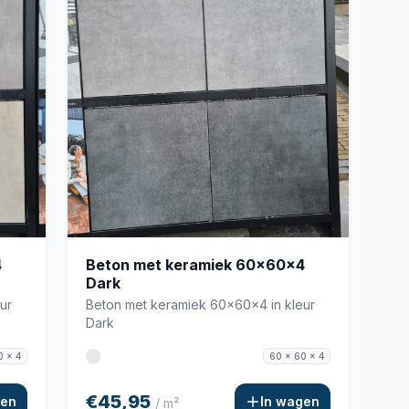
4
Beton met keramiek 60x60x4
Dark
ur
Beton met keramiek 60x60x4 in kleur
Dark
0 x 4
60 x 60 x 4
€45,95
gen
In wagen
/ m²