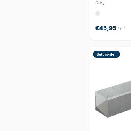
Grey
€45,95
/ m²
Betonpalen