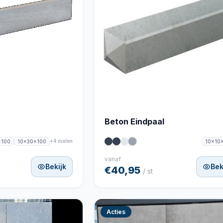
Beton Eindpaal
+4 maten
x100
10x30x100
10x10
vanaf
Bekijk
Bek
€40,95
/ st
Acties