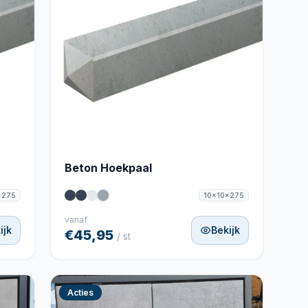
Beton Hoekpaal
x275
10x10x275
vanaf
ijk
Bekijk
€45,95
/ st
Acties