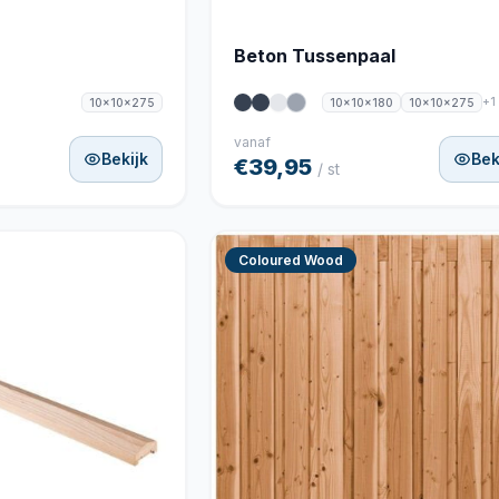
Beton Tussenpaal
+1
10x10x275
10x10x180
10x10x275
vanaf
Bekijk
Bek
€39,95
/ st
Coloured Wood