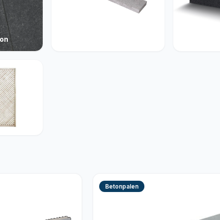
ton
Opsluiting
Muurelem
Betonpalen