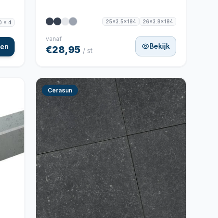
25x3.5x184
26x3.8x184
0 x 4
vanaf
Bekijk
gen
€28,95
/ st
Cerasun