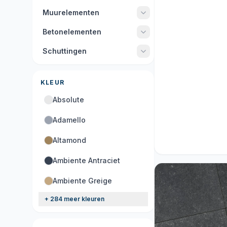
Muurelementen
Betonelementen
Schuttingen
KLEUR
Absolute
Adamello
Acties
Altamond
9 producten
Ambiente Antraciet
Ambiente Greige
+ 284 meer kleuren