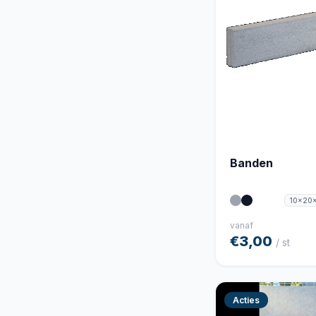
Banden
10x20
vanaf
€3,00
/ st
Acties