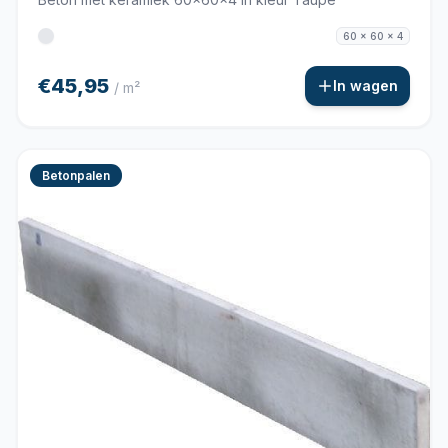
60 x 60 x 4
€45,95
In wagen
/ m²
Betonpalen