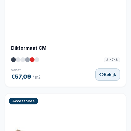
Dikformaat CM
21x7x8
vanaf
Bekijk
€57,09
/ m2
Accessoires