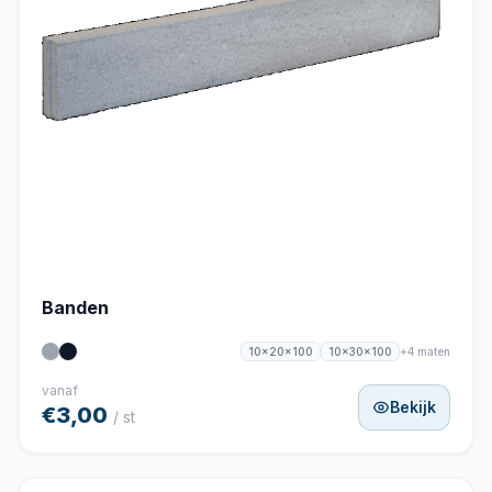
Banden
+4 maten
10x20x100
10x30x100
vanaf
Bekijk
€3,00
/ st