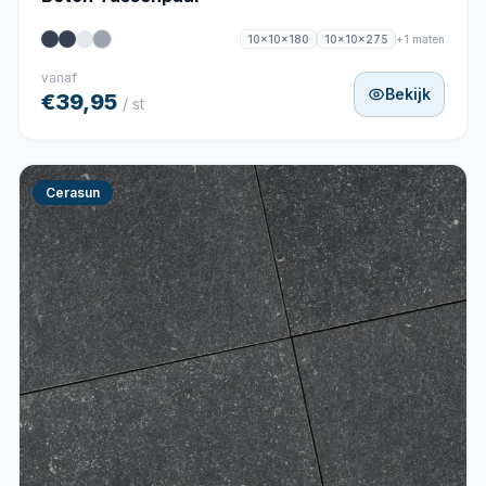
+1 maten
10x10x180
10x10x275
vanaf
Bekijk
€39,95
/ st
Cerasun