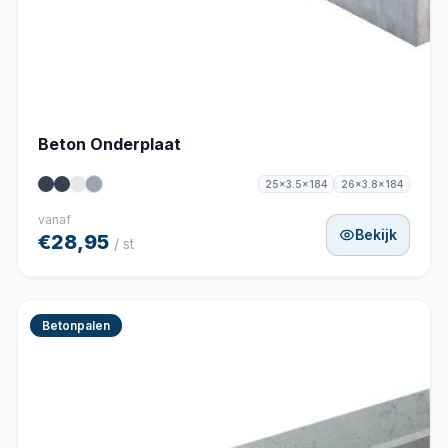
Beton Onderplaat
25x3.5x184
26x3.8x184
vanaf
Bekijk
€28,95
/ st
Betonpalen