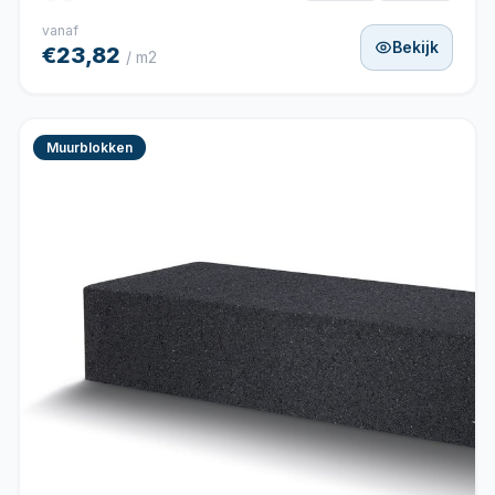
vanaf
Bekijk
€23,82
/ m2
Muurblokken