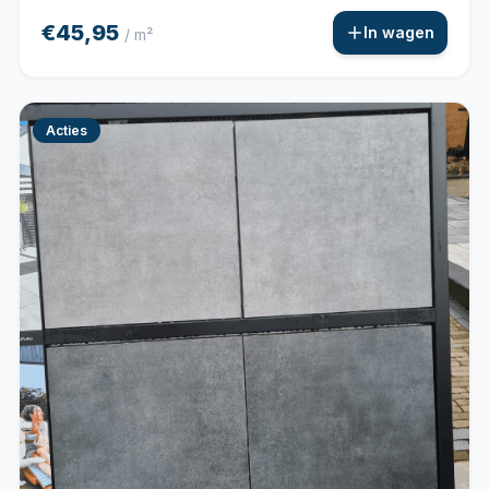
€45,95
In wagen
/ m²
Acties