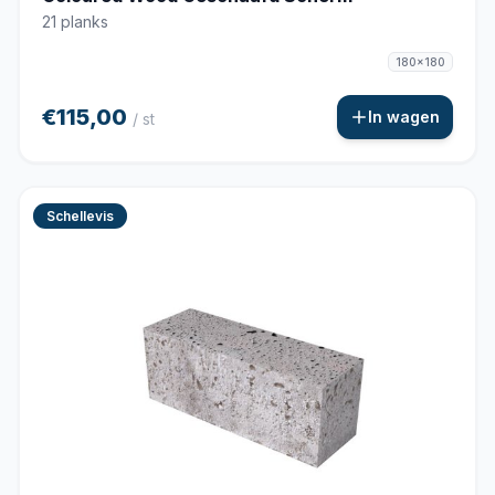
21 planks
180x180
€115,00
In wagen
/ st
Schellevis