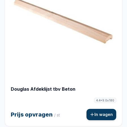
Douglas Afdeklijst tbv Beton
4.4x9.0x180
Prijs opvragen
In wagen
/ st