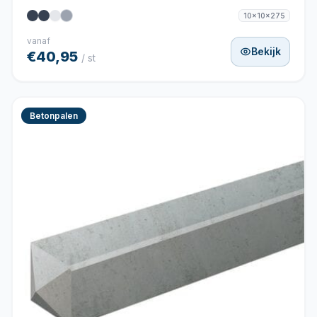
10x10x275
vanaf
Bekijk
€40,95
/ st
Betonpalen