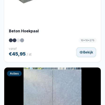
Beton Hoekpaal
10x10x275
vanaf
Bekijk
€45,95
/ st
Acties