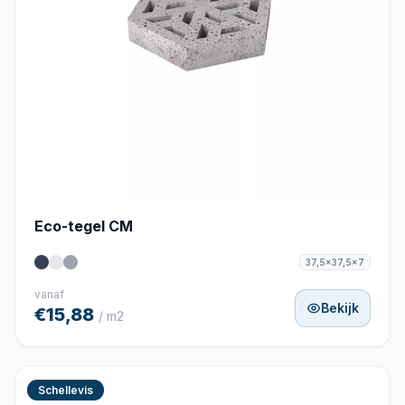
Eco-tegel CM
37,5x37,5x7
vanaf
Bekijk
€15,88
/ m2
Schellevis