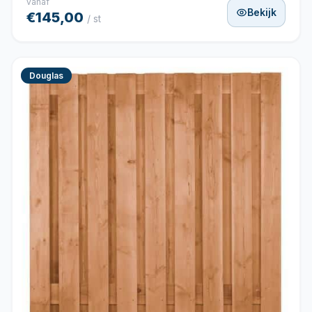
vanaf
Bekijk
€145,00
/ st
Douglas