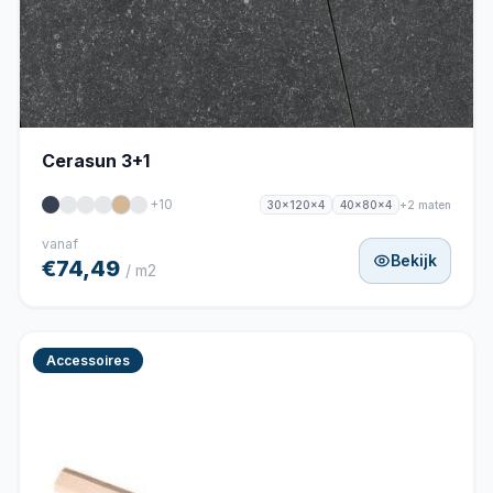
Cerasun 3+1
+10
+2 maten
30x120x4
40x80x4
vanaf
Bekijk
€74,49
/ m2
Accessoires