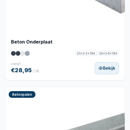
Beton Onderplaat
25x3.5x184
26x3.8x184
vanaf
Bekijk
€28,95
/ st
Betonpalen