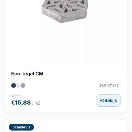
Eco-tegel CM
37,5x37,5x7
vanaf
Bekijk
€15,88
/ m2
Schellevis