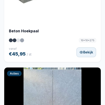
Beton Hoekpaal
10x10x275
vanaf
Bekijk
€45,95
/ st
Acties