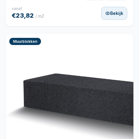
vanaf
Bekijk
€23,82
/ m2
Muurblokken