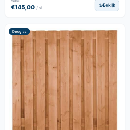
vanaf
Bekijk
€145,00
/ st
Douglas