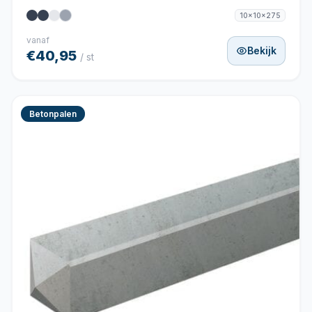
10x10x275
vanaf
Bekijk
€40,95
/ st
Betonpalen