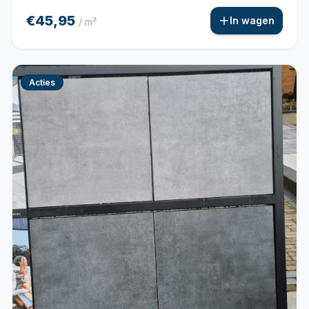
€45,95
In wagen
/ m²
Acties