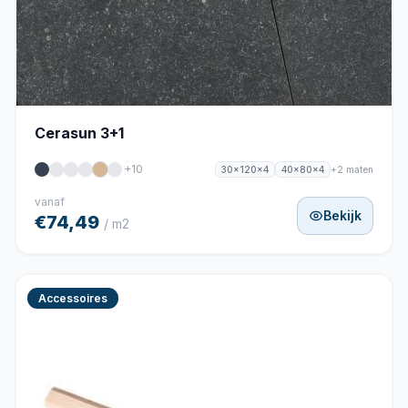
Cerasun 3+1
+10
+2 maten
30x120x4
40x80x4
vanaf
Bekijk
€74,49
/ m2
Accessoires