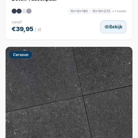
+1 maten
10x10x180
10x10x275
vanaf
Bekijk
€39,95
/ st
Cerasun