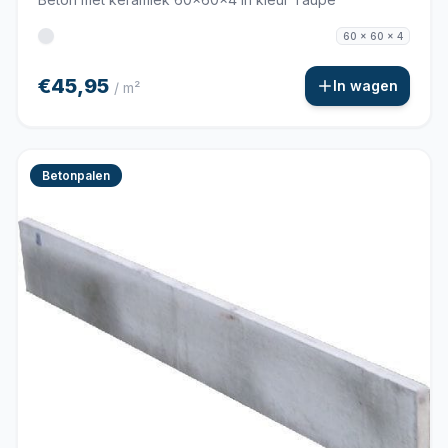
60 x 60 x 4
€45,95
In wagen
/ m²
Betonpalen