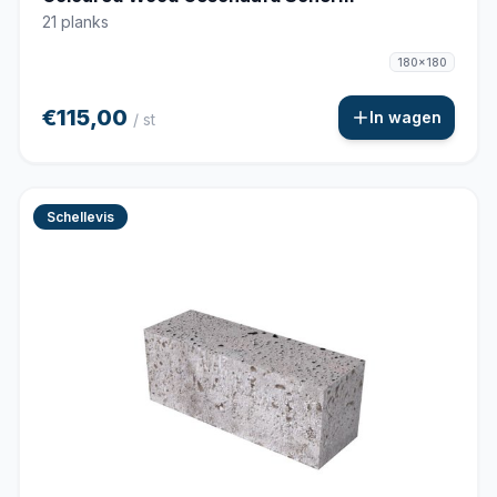
21 planks
180x180
€115,00
In wagen
/ st
Schellevis