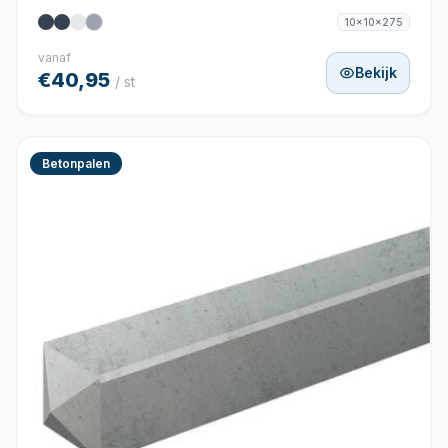
10x10x275
vanaf
Bekijk
€40,95
/ st
Betonpalen