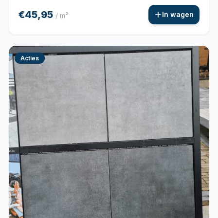
€45,95
In wagen
/ m²
Acties