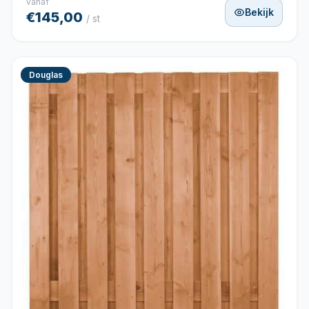
vanaf
Bekijk
€145,00
/ st
Douglas