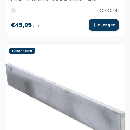
60 x 60 x 4
€45,95
In wagen
/ m²
Betonpalen