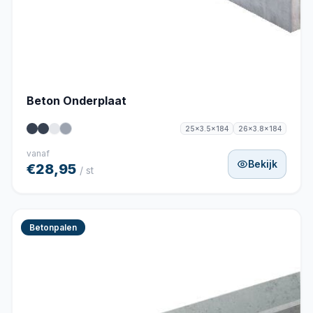
Beton Onderplaat
25x3.5x184
26x3.8x184
vanaf
Bekijk
€28,95
/ st
Betonpalen