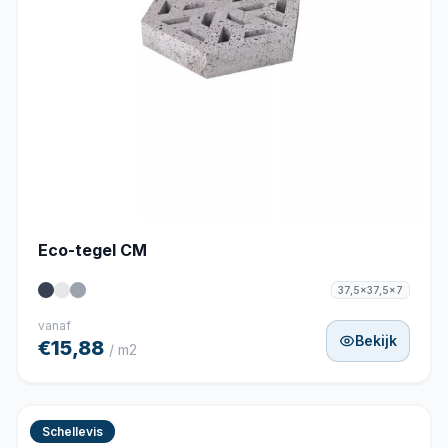
Eco-tegel CM
37,5x37,5x7
vanaf
Bekijk
€15,88
/ m2
Schellevis