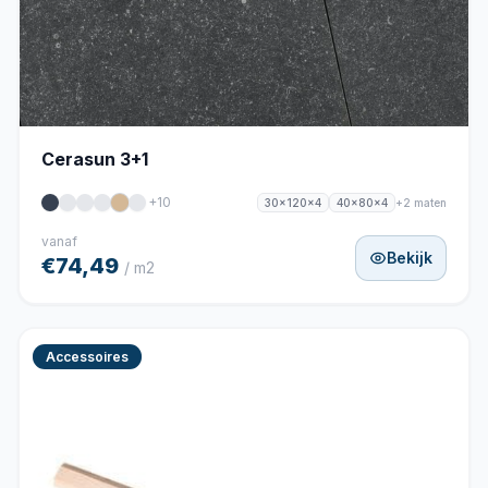
Cerasun 3+1
+10
+2 maten
30x120x4
40x80x4
vanaf
Bekijk
€74,49
/ m2
Accessoires