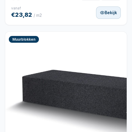
vanaf
Bekijk
€23,82
/ m2
Muurblokken