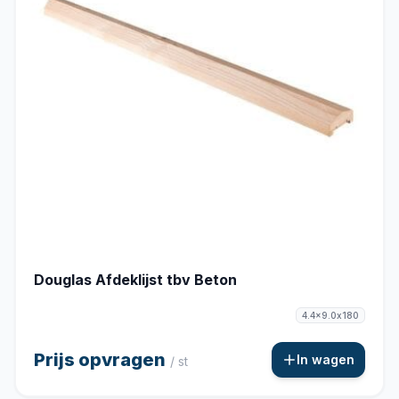
Douglas Afdeklijst tbv Beton
4.4x9.0x180
Prijs opvragen
In wagen
/ st