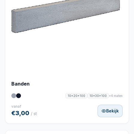
Banden
+4 maten
10x20x100
10x30x100
vanaf
Bekijk
€3,00
/ st