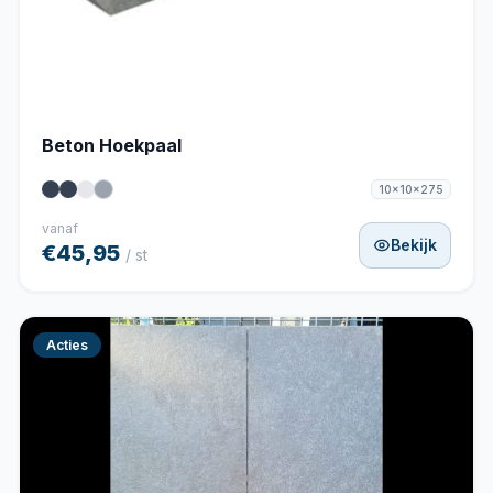
Beton Hoekpaal
10x10x275
vanaf
Bekijk
€45,95
/ st
Acties