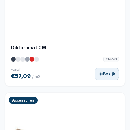
Dikformaat CM
21x7x8
vanaf
Bekijk
€57,09
/ m2
Accessoires