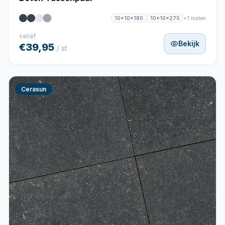
+1 maten
10x10x180
10x10x275
vanaf
Bekijk
€39,95
/ st
Cerasun