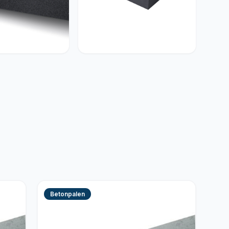
enten
Betonelementen
Betonpalen