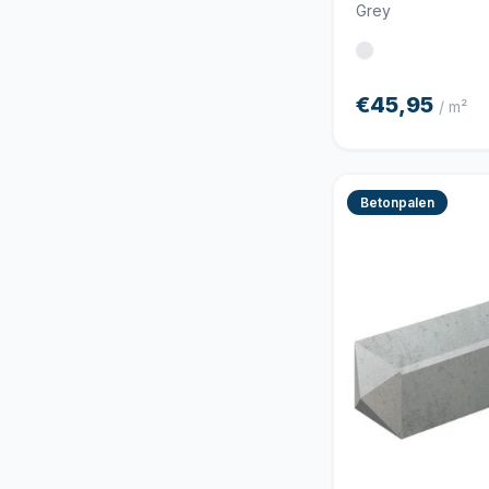
Grey
€45,95
/ m²
Betonpalen