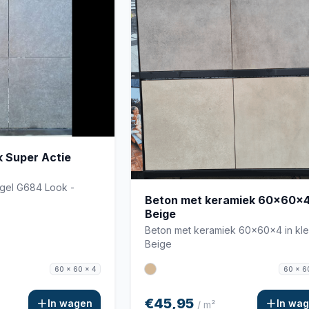
 Super Actie
egel G684 Look -
Beton met keramiek 60x60x
Beige
Beton met keramiek 60x60x4 in kle
Beige
60 x 60 x 4
60 x 6
€45,95
In wagen
In wa
/ m²