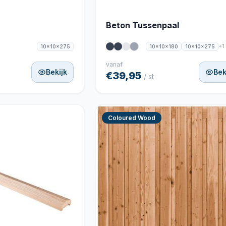
Beton Tussenpaal
+1
10x10x275
10x10x180
10x10x275
vanaf
Bekijk
Bek
€39,95
/ st
Coloured Wood