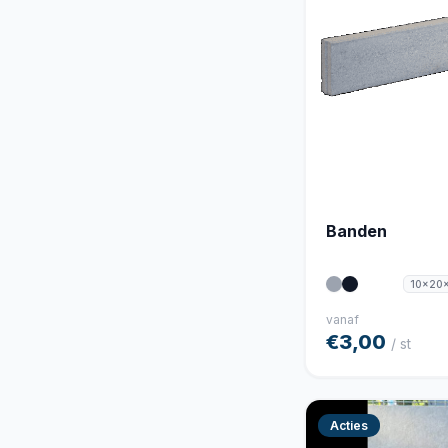
Banden
10x20
vanaf
€3,00
/ st
Acties