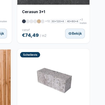
Cerasun 3+1
+2
+10
30x120x4
40x80x4
 maten
maten
vanaf
ijk
Bekijk
€74,49
/ m2
Schellevis