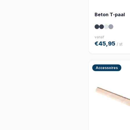
Beton T-paal
vanaf
€45,95
/ st
Accessoires