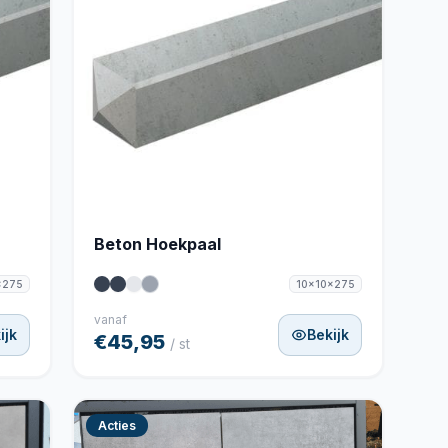
Beton Hoekpaal
x275
10x10x275
vanaf
ijk
Bekijk
€45,95
/ st
Acties