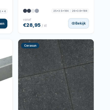
25x3.5x184
26x3.8x184
0 x 4
vanaf
Bekijk
gen
€28,95
/ st
Cerasun