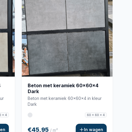
4
Beton met keramiek 60x60x4
Dark
ur
Beton met keramiek 60x60x4 in kleur
Dark
0 x 4
60 x 60 x 4
€45,95
gen
In wagen
/ m²