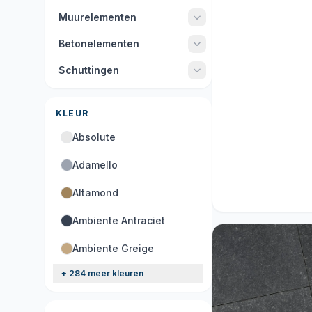
Muurelementen
Betonelementen
Schuttingen
KLEUR
Absolute
Adamello
Acties
Altamond
9 producten
Ambiente Antraciet
Ambiente Greige
+ 284 meer kleuren