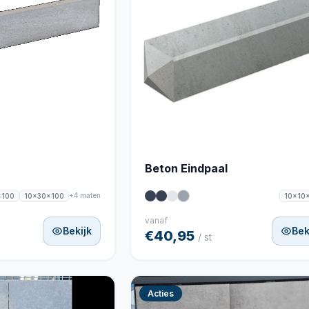
Beton Eindpaal
+4 maten
x100
10x30x100
10x10
vanaf
Bekijk
Bek
€40,95
/ st
Acties