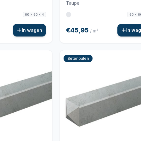
Taupe
60 x 60 x 4
60 x 6
€45,95
In wagen
In wa
/ m²
Betonpalen