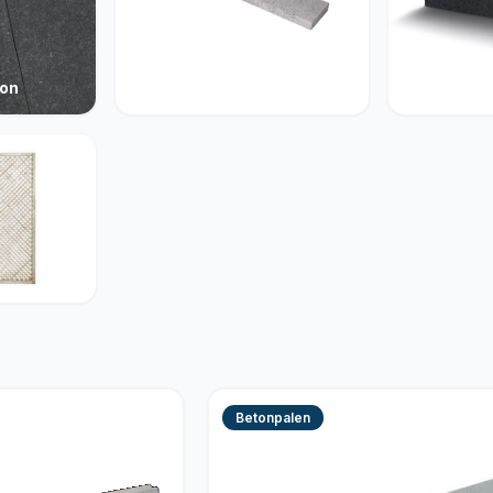
ton
Opsluiting
Muurelem
Betonpalen