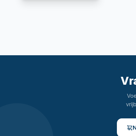
Vr
Voe
vrij
N