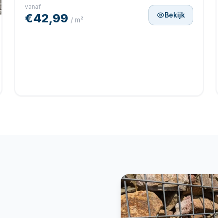
vanaf
Bekijk
€42,99
/ m²