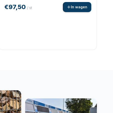
€97,50
In wagen
/ st