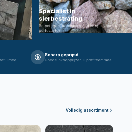
Specialist in
sierbestrating
Betontegels, keramiek, grind en split voor uw
perfecte tuin.
Scherp geprijsd
met u mee.
Goede inkoopprijzen, u profiteert mee.
Volledig assortiment