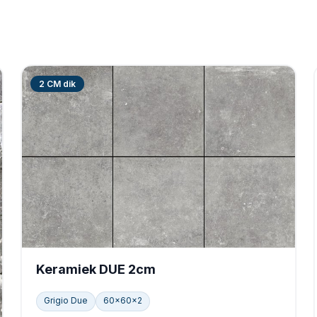
n
2 CM dik
Keramiek DUE 2cm
Grigio Due
60x60x2