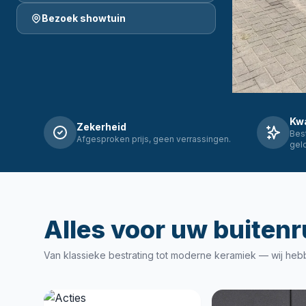
Bezoek showtuin
Kwa
Zekerheid
Best
Afgesproken prijs, geen verrassingen.
geld
Alles voor uw buiten
Van klassieke bestrating tot moderne keramiek — wij heb