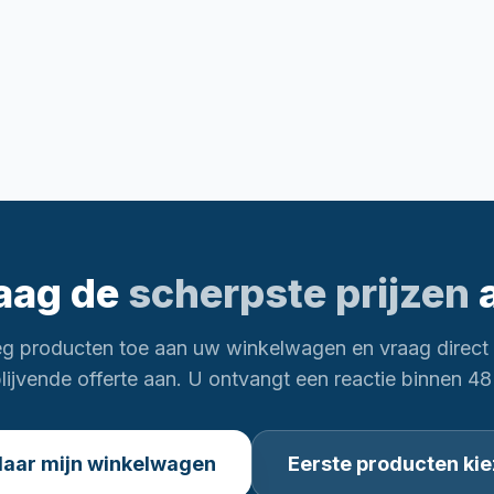
aag de
scherpste prijzen
g producten toe aan uw winkelwagen en vraag direct
blijvende offerte aan. U ontvangt een reactie binnen 48
aar mijn winkelwagen
Eerste producten ki