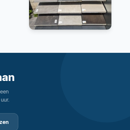
aan
 een
 uur.
ezen