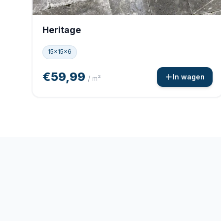
Heritage
15x15x6
€59,99
In wagen
/ m²