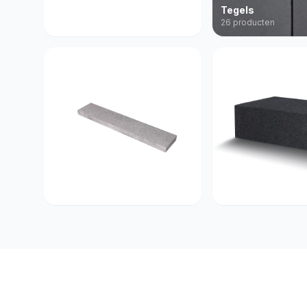
Acties
Tegels
9 producten
26 producten
Opsluiting
Muurelementen
2 producten
2 producten