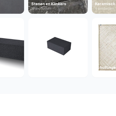
Stenen en Klinkers
Keramisch
10 producten
4 producten
Betonelementen
Schutting
3 producten
26 producten