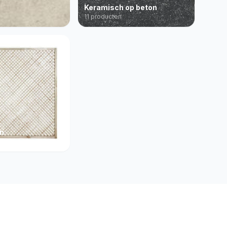
Keramisch op beton
11 producten
en