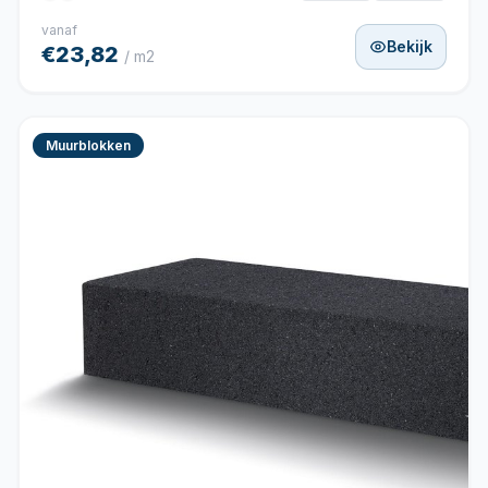
vanaf
Bekijk
€23,82
/ m2
Muurblokken