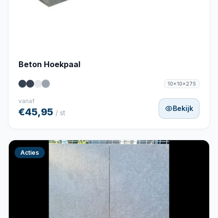
Beton Hoekpaal
10x10x275
vanaf
Bekijk
€45,95
/ st
Acties