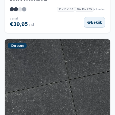
+1 maten
10x10x180
10x10x275
vanaf
Bekijk
€39,95
/ st
Cerasun