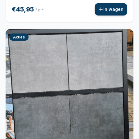
€45,95
In wagen
/ m²
Acties