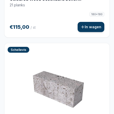
21 planks
180x180
€115,00
In wagen
/ st
Schellevis