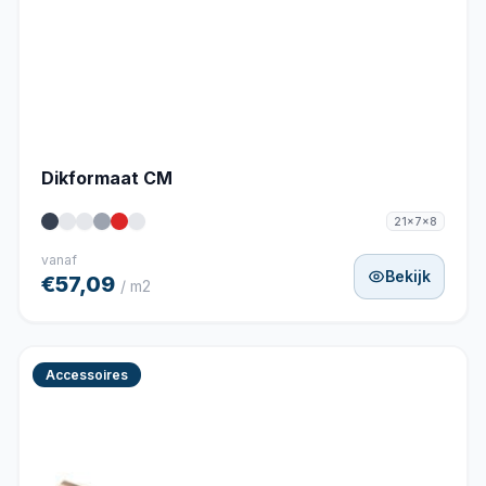
Dikformaat CM
21x7x8
vanaf
Bekijk
€57,09
/ m2
Accessoires