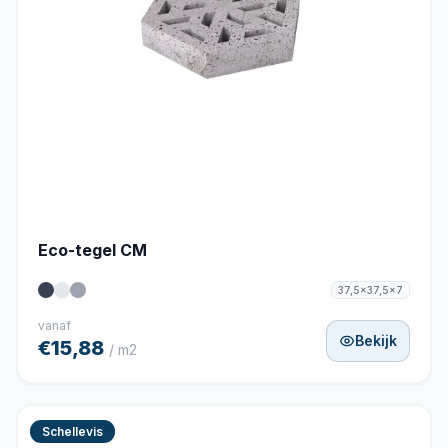
Eco-tegel CM
37,5x37,5x7
vanaf
Bekijk
€15,88
/ m2
Schellevis