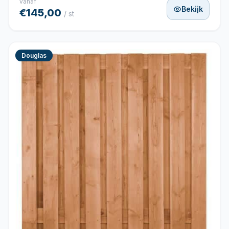
vanaf
Bekijk
€145,00
/ st
Douglas