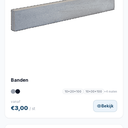
Banden
+4 maten
10x20x100
10x30x100
vanaf
Bekijk
€3,00
/ st