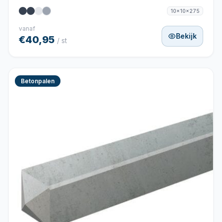
10x10x275
vanaf
Bekijk
€40,95
/ st
Betonpalen