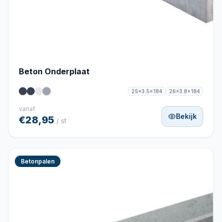
Beton Onderplaat
25x3.5x184
26x3.8x184
vanaf
Bekijk
€28,95
/ st
Betonpalen