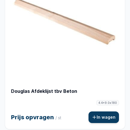
Douglas Afdeklijst tbv Beton
4.4x9.0x180
Prijs opvragen
In wagen
/ st