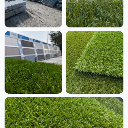
Tuin met keramische
Betontegels oprit
tegels
Grind en split tuin
Moderne tuinbestrating