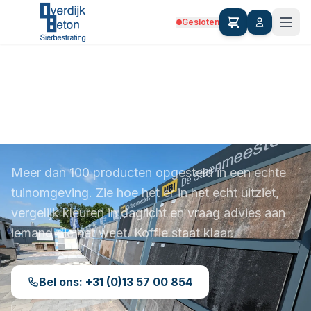
Gesloten
Kom inspiratie opdoen
in onze showtuin
Meer dan 100 producten opgesteld in een echte
tuinomgeving. Zie hoe het er in het echt uitziet,
vergelijk kleuren in daglicht en vraag advies aan
iemand die het weet. Koffie staat klaar.
Bel ons: +31 (0)13 57 00 854